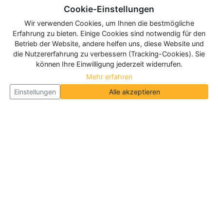
Cookie-Einstellungen
Wir verwenden Cookies, um Ihnen die bestmögliche
Erfahrung zu bieten. Einige Cookies sind notwendig für den
Betrieb der Website, andere helfen uns, diese Website und
die Nutzererfahrung zu verbessern (Tracking-Cookies). Sie
können Ihre Einwilligung jederzeit widerrufen.
Mehr erfahren
Einstellungen
Alle akzeptieren
Über Neueroeffnung.info
Neueroeffnung.info ist das
größte Portal für Neu- und
Wiedereröffnungen in Deutschland, Österreich und
der Schweiz
. Wir veröffentlichen und aktualisieren
jeden Monat tausende Neueröffnungen und