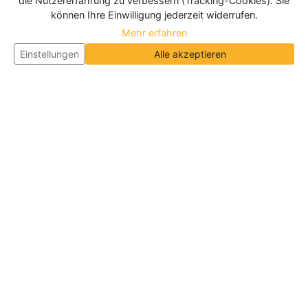
die Nutzererfahrung zu verbessern (Tracking-Cookies). Sie
können Ihre Einwilligung jederzeit widerrufen.
Mehr erfahren
Einstellungen
Alle akzeptieren
Über Neueroeffnung.info
Neueroeffnung.info ist das
größte Portal für Neu- und
Wiedereröffnungen in Deutschland, Österreich und
der Schweiz
. Wir veröffentlichen und aktualisieren
jeden Monat tausende Neueröffnungen und
Wiedereröffnungen, über 180.000 Neueröffnungen
insgesamt.