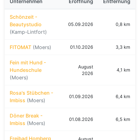
Unternehmen
Eröffnung
Entfernung
Schönzeit -
Beautystudio
05.09.2026
0,8 km
(Kamp-Lintfort)
FITOMAT
(Moers)
01.10.2026
3,3 km
Fein mit Hund -
August
Hundeschule
4,1 km
2026
(Moers)
Rosa's Stübchen -
01.09.2026
6,4 km
Imbiss
(Moers)
Döner Break -
01.08.2026
6,5 km
Imbiss
(Moers)
Freibad Homberg
August