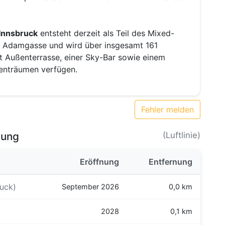
Innsbruck
entsteht derzeit als Teil des Mixed-
 Adamgasse und wird über insgesamt 161
t Außenterrasse, einer Sky-Bar sowie einem
venträumen verfügen.
Fehler melden
bung
(Luftlinie)
Eröffnung
Entfernung
ruck)
September 2026
0,0 km
2028
0,1 km