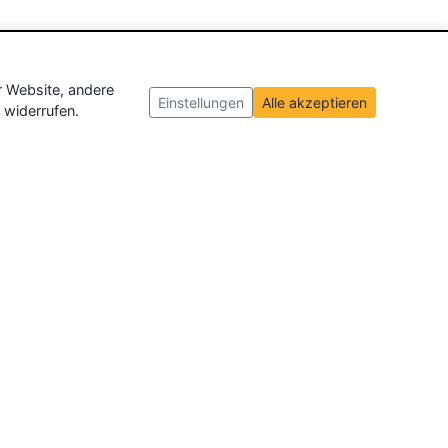
r Website, andere
Einstellungen
Alle akzeptieren
 widerrufen.
ch und der Schweiz
. Wir veröffentlichen
ffnungen insgesamt.