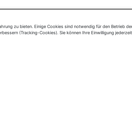
rung zu bieten. Einige Cookies sind notwendig für den Betrieb de
rbessern (Tracking-Cookies). Sie können Ihre Einwilligung jederzeit
ür Neu- und Wiedereröffnungen in Deutschland, Österrei
eueröffnungen und Wiedereröffnungen, über 180.000 Neuerö