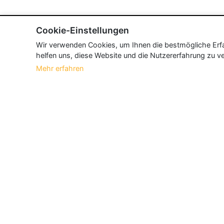
Cookie-Einstellungen
Wir verwenden Cookies, um Ihnen die bestmögliche Erfah
helfen uns, diese Website und die Nutzererfahrung zu ve
Mehr erfahren
Über Neueroeffnung.info
Neueroeffnung.info ist das
größte Portal f
und aktualisieren jeden Monat tausende N