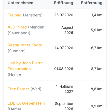
Unternehmen
Eröffnung
Entfernung
Freibad
(Arnsberg)
25.07.2026
1,4 km
ALDI Nord
(Menden
August
5,9 km
(Sauerland))
2026
Restaurants Kyoto
14.07.2026
6,7 km
(Sundern)
Hair by Jean Pierre -
Friseursalon
01.08.2026
8,7 km
(Hemer)
1. Halbjahr
Fritz Berger
(Werl)
8,8 km
2027
EDEKA Grebenstein
September
8,9 km
(Hemer)
2026