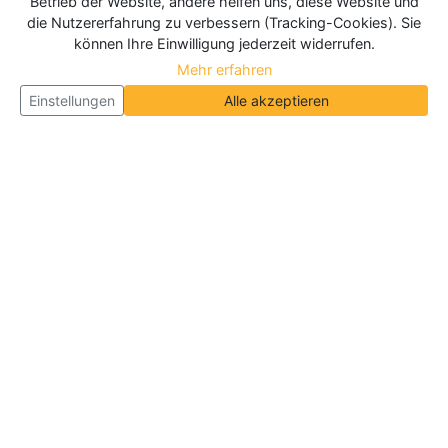
Betrieb der Website, andere helfen uns, diese Website und
die Nutzererfahrung zu verbessern (Tracking-Cookies). Sie
können Ihre Einwilligung jederzeit widerrufen.
Mehr erfahren
Einstellungen
Alle akzeptieren
Über Neueroeffnung.info
Neueroeffnung.info ist das
größte Portal für Neu- und
Wiedereröffnungen in Deutschland, Österreich und
der Schweiz
. Wir veröffentlichen und aktualisieren
jeden Monat tausende Neueröffnungen und
Wiedereröffnungen, über 180.000 Neueröffnungen
insgesamt.