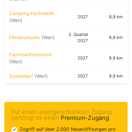
Camping Fachmarkt
2027
8,9 km
(Werl)
2. Quartal
Fitnessstudio
(Werl)
8,9 km
2027
Fachmarktzentrum
2027
8,9 km
(Werl)
Zoobedarf
(Werl)
2027
8,9 km
Für einen uneingeschränkten Zugang
benötigt ihr einen
Premium-Zugang
Zugriff auf über 2.000 Neueröffnungen pro