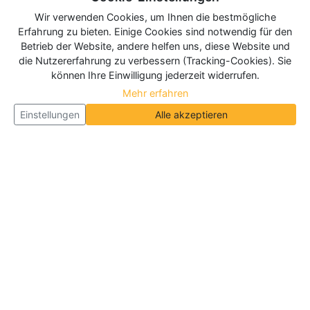
Wir verwenden Cookies, um Ihnen die bestmögliche
Erfahrung zu bieten. Einige Cookies sind notwendig für den
Betrieb der Website, andere helfen uns, diese Website und
die Nutzererfahrung zu verbessern (Tracking-Cookies). Sie
können Ihre Einwilligung jederzeit widerrufen.
Mehr erfahren
Einstellungen
Alle akzeptieren
Über Neueroeffnung.info
Neueroeffnung.info ist das
größte Portal für Neu- und
Wiedereröffnungen in Deutschland, Österreich und
der Schweiz
. Wir veröffentlichen und aktualisieren
jeden Monat tausende Neueröffnungen und
Wiedereröffnungen, über 180.000 Neueröffnungen