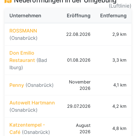
Neueröffnungen in der Umgebung
(Luftlinie)
Unternehmen
Eröffnung
Entfernung
ROSSMANN
22.08.2026
2,9 km
(Osnabrück)
Don Emilio
Restaurant
(Bad
01.08.2026
3,3 km
Iburg)
November
Penny
(Osnabrück)
4,1 km
2026
Autowelt Hartmann
29.07.2026
4,2 km
(Osnabrück)
Katzentempel -
August
4,8 km
Café
(Osnabrück)
2026