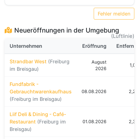
Fehler melden
Neueröffnungen in der Umgebung
(Luftlinie)
Unternehmen
Eröffnung
Entfernu
Strandbar West
(Freiburg
August
1,0 
im Breisgau)
2026
Fundfabrik -
Gebrauchtwarenkaufhaus
08.08.2026
2,2 
(Freiburg im Breisgau)
Liif Deli & Dining - Café-
Restaurant
(Freiburg im
01.08.2026
2,3 
Breisgau)