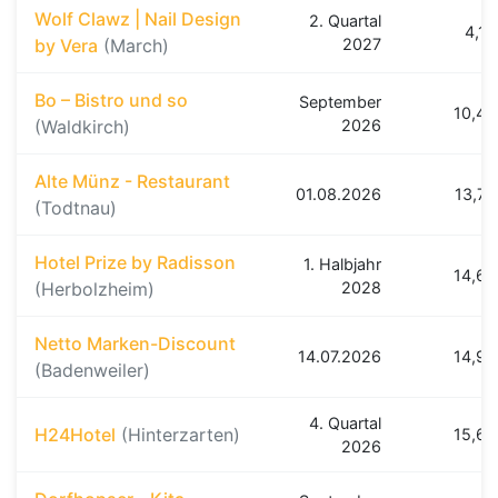
Wolf Clawz | Nail Design
2. Quartal
4,1 
by Vera
(March)
2027
Bo – Bistro und so
September
10,4 
(Waldkirch)
2026
Alte Münz - Restaurant
01.08.2026
13,7 
(Todtnau)
Hotel Prize by Radisson
1. Halbjahr
14,6 
(Herbolzheim)
2028
Netto Marken-Discount
14.07.2026
14,9 
(Badenweiler)
4. Quartal
H24Hotel
(Hinterzarten)
15,6 
2026