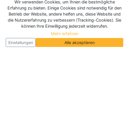
Wir verwenden Cookies, um Ihnen die bestmögliche
Erfahrung zu bieten. Einige Cookies sind notwendig für den
Betrieb der Website, andere helfen uns, diese Website und
die Nutzererfahrung zu verbessern (Tracking-Cookies). Sie
können Ihre Einwilligung jederzeit widerrufen.
Mehr erfahren
Einstellungen
Alle akzeptieren
Über Neueroeffnung.info
Neueroeffnung.info ist das
größte Portal für Neu- und
Wiedereröffnungen in Deutschland, Österreich und
der Schweiz
. Wir veröffentlichen und aktualisieren
jeden Monat tausende Neueröffnungen und
Wiedereröffnungen, über 180.000 Neueröffnungen
insgesamt.