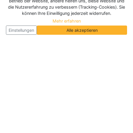
Betrieb der Website, andere helfen uns, diese Website und
die Nutzererfahrung zu verbessern (Tracking-Cookies). Sie
können Ihre Einwilligung jederzeit widerrufen.
Mehr erfahren
Einstellungen
Alle akzeptieren
Über Neueroeffnung.info
Neueroeffnung.info ist das
größte Portal für Neu- und
Wiedereröffnungen in Deutschland, Österreich und
der Schweiz
. Wir veröffentlichen und aktualisieren
jeden Monat tausende Neueröffnungen und
Wiedereröffnungen, über 180.000 Neueröffnungen
insgesamt.