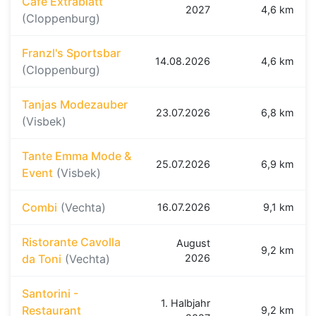
Café Extrablatt
2027
4,6 km
(Cloppenburg)
Franzl's Sportsbar
14.08.2026
4,6 km
(Cloppenburg)
Tanjas Modezauber
23.07.2026
6,8 km
(Visbek)
Tante Emma Mode &
25.07.2026
6,9 km
Event
(Visbek)
Combi
(Vechta)
16.07.2026
9,1 km
Ristorante Cavolla
August
9,2 km
da Toni
(Vechta)
2026
Santorini -
1. Halbjahr
Restaurant
9,2 km