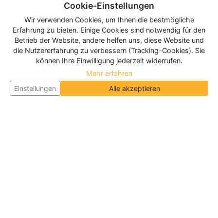
Cookie-Einstellungen
Wir verwenden Cookies, um Ihnen die bestmögliche
Erfahrung zu bieten. Einige Cookies sind notwendig für den
Betrieb der Website, andere helfen uns, diese Website und
die Nutzererfahrung zu verbessern (Tracking-Cookies). Sie
können Ihre Einwilligung jederzeit widerrufen.
Mehr erfahren
Einstellungen
Alle akzeptieren
Über Neueroeffnung.info
Neueroeffnung.info ist das
größte Portal für Neu- und
Wiedereröffnungen in Deutschland, Österreich und
der Schweiz
. Wir veröffentlichen und aktualisieren
jeden Monat tausende Neueröffnungen und