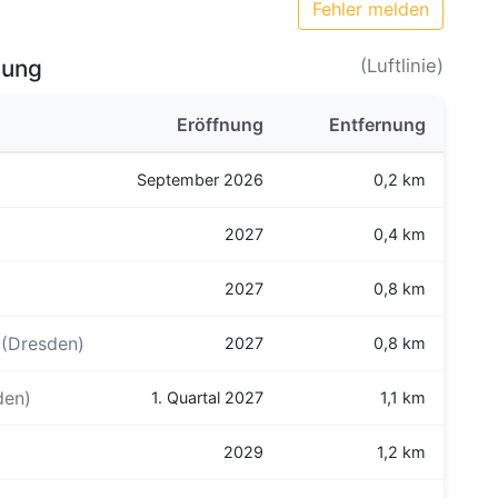
Fehler melden
bung
(Luftlinie)
Eröffnung
Entfernung
September 2026
0,2 km
2027
0,4 km
2027
0,8 km
(Dresden)
2027
0,8 km
den)
1. Quartal 2027
1,1 km
2029
1,2 km