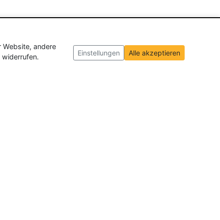
r Website, andere
Einstellungen
Alle akzeptieren
 widerrufen.
ch und der Schweiz
. Wir veröffentlichen
ffnungen insgesamt.