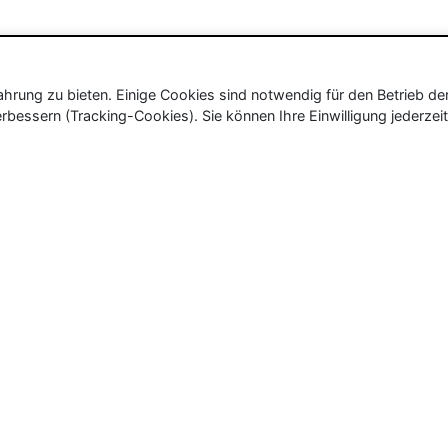
rung zu bieten. Einige Cookies sind notwendig für den Betrieb de
rbessern (Tracking-Cookies). Sie können Ihre Einwilligung jederzeit
ür Neu- und Wiedereröffnungen in Deutschland, Österrei
eueröffnungen und Wiedereröffnungen, über 180.000 Neuerö