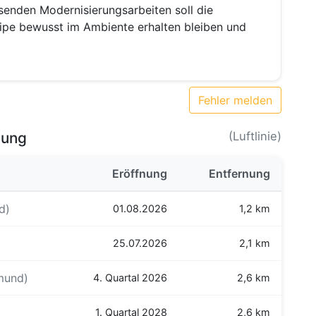
senden Modernisierungsarbeiten soll die
eipe bewusst im Ambiente erhalten bleiben und
Fehler melden
bung
(Luftlinie)
Eröffnung
Entfernung
d)
01.08.2026
1,2 km
25.07.2026
2,1 km
mund)
4. Quartal 2026
2,6 km
1. Quartal 2028
2,6 km