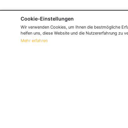
Cookie-Einstellungen
Wir verwenden Cookies, um Ihnen die bestmögliche Erfah
helfen uns, diese Website und die Nutzererfahrung zu ve
Mehr erfahren
Über Neueroeffnung.info
Neueroeffnung.info ist das
größte Portal f
und aktualisieren jeden Monat tausende N