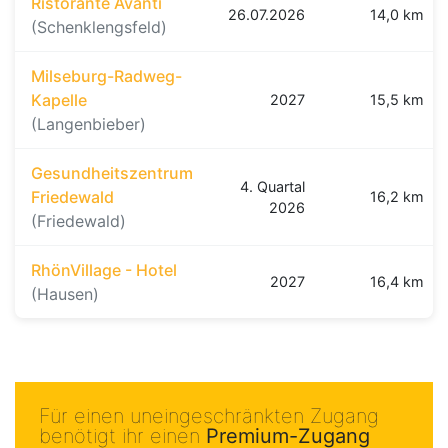
Ristorante Avanti
26.07.2026
14,0 km
(Schenklengsfeld)
Milseburg-Radweg-
Kapelle
2027
15,5 km
(Langenbieber)
Gesundheitszentrum
4. Quartal
Friedewald
16,2 km
2026
(Friedewald)
RhönVillage - Hotel
2027
16,4 km
(Hausen)
Für einen uneingeschränkten Zugang
benötigt ihr einen
Premium-Zugang