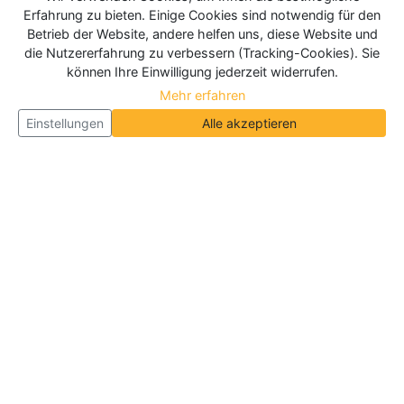
Erfahrung zu bieten. Einige Cookies sind notwendig für den
Betrieb der Website, andere helfen uns, diese Website und
die Nutzererfahrung zu verbessern (Tracking-Cookies). Sie
können Ihre Einwilligung jederzeit widerrufen.
Mehr erfahren
Einstellungen
Alle akzeptieren
Über Neueroeffnung.info
Neueroeffnung.info ist das
größte Portal für Neu- und
Wiedereröffnungen in Deutschland, Österreich und
der Schweiz
. Wir veröffentlichen und aktualisieren
jeden Monat tausende Neueröffnungen und
Wiedereröffnungen, über 180.000 Neueröffnungen
insgesamt.