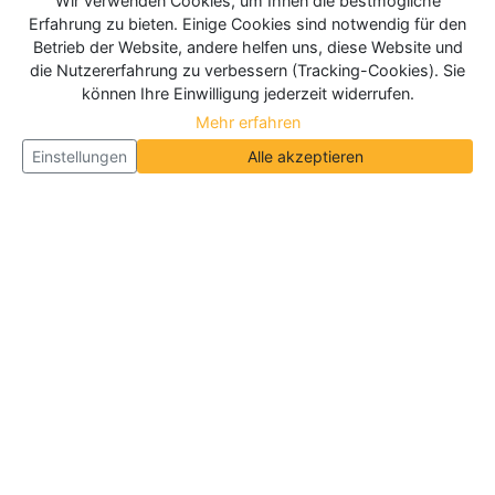
Wir verwenden Cookies, um Ihnen die bestmögliche
Erfahrung zu bieten. Einige Cookies sind notwendig für den
Betrieb der Website, andere helfen uns, diese Website und
die Nutzererfahrung zu verbessern (Tracking-Cookies). Sie
können Ihre Einwilligung jederzeit widerrufen.
Mehr erfahren
Einstellungen
Alle akzeptieren
Über Neueroeffnung.info
Neueroeffnung.info ist das
größte Portal für Neu- und
Wiedereröffnungen in Deutschland, Österreich und
der Schweiz
. Wir veröffentlichen und aktualisieren
jeden Monat tausende Neueröffnungen und
Wiedereröffnungen, über 180.000 Neueröffnungen
insgesamt.