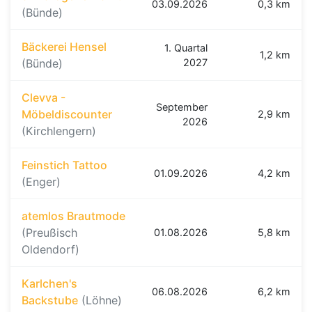
03.09.2026
0,3 km
(Bünde)
Bäckerei Hensel
1. Quartal
1,2 km
(Bünde)
2027
Clevva -
September
Möbeldiscounter
2,9 km
2026
(Kirchlengern)
Feinstich Tattoo
01.09.2026
4,2 km
(Enger)
atemlos Brautmode
(Preußisch
01.08.2026
5,8 km
Oldendorf)
Karlchen's
06.08.2026
6,2 km
Backstube
(Löhne)