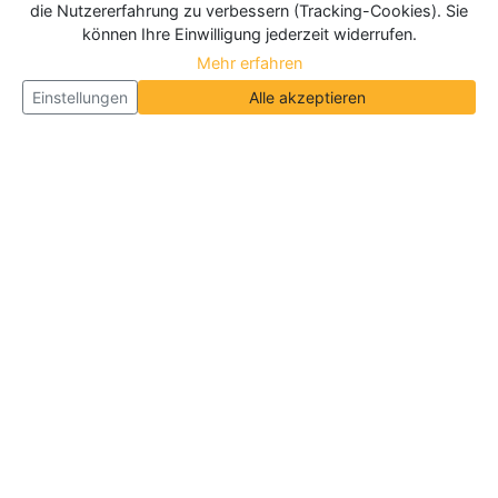
die Nutzererfahrung zu verbessern (Tracking-Cookies). Sie
können Ihre Einwilligung jederzeit widerrufen.
Mehr erfahren
Einstellungen
Alle akzeptieren
Über Neueroeffnung.info
Neueroeffnung.info ist das
größte Portal für Neu- und
Wiedereröffnungen in Deutschland, Österreich und
der Schweiz
. Wir veröffentlichen und aktualisieren
jeden Monat tausende Neueröffnungen und
Wiedereröffnungen, über 180.000 Neueröffnungen
insgesamt.