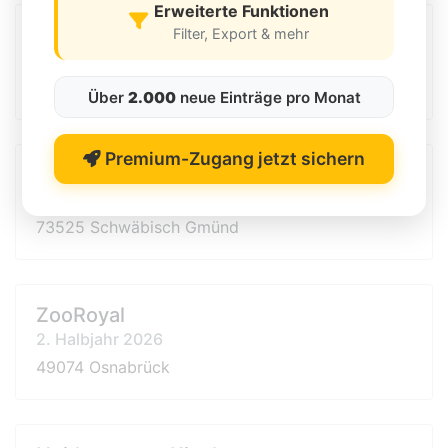
Erweiterte Funktionen
RITUALS
Filter, Export & mehr
2. Halbjahr 2026
30880 Laatzen
Über
2.000
neue Einträge pro Monat
Premium-Zugang jetzt sichern
Der Späti
2. Halbjahr 2026
73525 Schwäbisch Gmünd
ZooRoyal
2. Halbjahr 2026
49074 Osnabrück