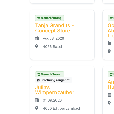
Neueröffnung
Tanja Grandits -
Go
Concept Store
Ab
Li
August 2026
4056 Basel
Neueröffnung
Eröffnungsangebot
An
Hu
Julia‘s
Wimpernzauber
01.09.2026
4650 Edt bei Lambach