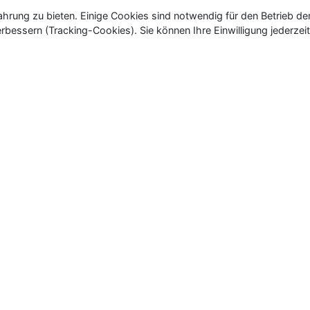
rung zu bieten. Einige Cookies sind notwendig für den Betrieb de
rbessern (Tracking-Cookies). Sie können Ihre Einwilligung jederzeit
ür Neu- und Wiedereröffnungen in Deutschland, Österrei
eueröffnungen und Wiedereröffnungen, über 180.000 Neuerö