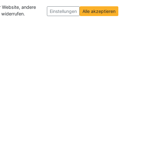
r Website, andere
Einstellungen
Alle akzeptieren
 widerrufen.
ch und der Schweiz
. Wir veröffentlichen
ffnungen insgesamt.