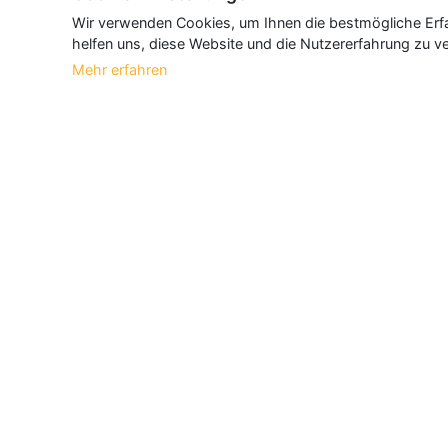
Wir verwenden Cookies, um Ihnen die bestmögliche Erfah
helfen uns, diese Website und die Nutzererfahrung zu ve
Mehr erfahren
Über Neueroeffnung.info
Neueroeffnung.info ist das
größte Portal f
und aktualisieren jeden Monat tausende N
Informationen