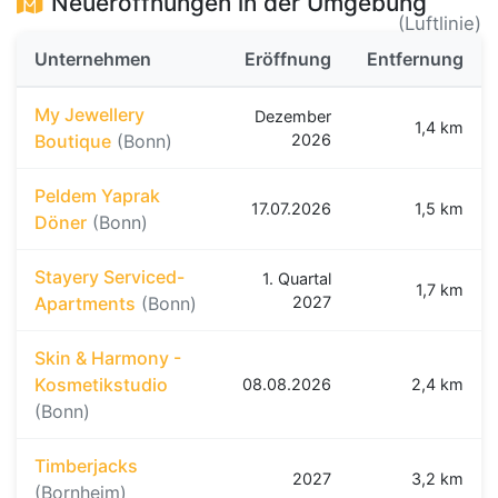
Neueröffnungen in der Umgebung
(Luftlinie)
Unternehmen
Eröffnung
Entfernung
My Jewellery
Dezember
1,4 km
Boutique
(Bonn)
2026
Peldem Yaprak
17.07.2026
1,5 km
Döner
(Bonn)
Stayery Serviced-
1. Quartal
1,7 km
Apartments
(Bonn)
2027
Skin & Harmony -
Kosmetikstudio
08.08.2026
2,4 km
(Bonn)
Timberjacks
2027
3,2 km
(Bornheim)