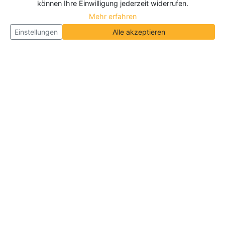
können Ihre Einwilligung jederzeit widerrufen.
Mehr erfahren
Einstellungen
Alle akzeptieren
Über Neueroeffnung.info
Neueroeffnung.info ist das
größte Portal für Neu- und
Wiedereröffnungen in Deutschland, Österreich und
der Schweiz
. Wir veröffentlichen und aktualisieren
jeden Monat tausende Neueröffnungen und
Wiedereröffnungen, über 180.000 Neueröffnungen
insgesamt.
Informationen