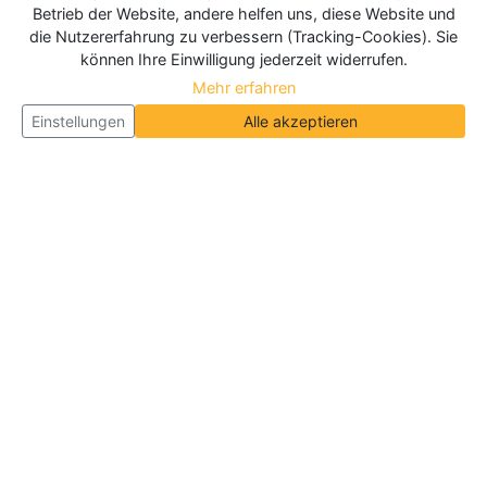
Betrieb der Website, andere helfen uns, diese Website und
die Nutzererfahrung zu verbessern (Tracking-Cookies). Sie
können Ihre Einwilligung jederzeit widerrufen.
Mehr erfahren
Einstellungen
Alle akzeptieren
Über Neueroeffnung.info
Neueroeffnung.info ist das
größte Portal für Neu- und
Wiedereröffnungen in Deutschland, Österreich und
der Schweiz
. Wir veröffentlichen und aktualisieren
jeden Monat tausende Neueröffnungen und
Wiedereröffnungen, über 180.000 Neueröffnungen
insgesamt.