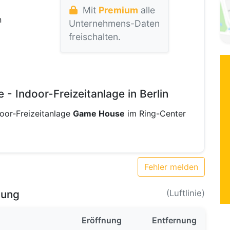
Mit
Premium
alle
n
Unternehmens-Daten
freischalten.
 Indoor-Freizeitanlage in Berlin
door-Freizeitanlage
Game House
im Ring-Center
Fehler melden
bung
(Luftlinie)
Eröffnung
Entfernung