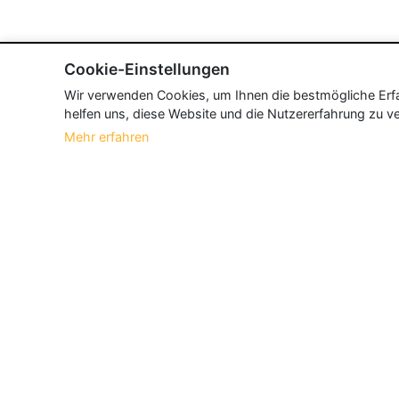
Cookie-Einstellungen
Wir verwenden Cookies, um Ihnen die bestmögliche Erfah
helfen uns, diese Website und die Nutzererfahrung zu ve
Mehr erfahren
Über Neueroeffnung.info
Neueroeffnung.info ist das
größte Portal f
und aktualisieren jeden Monat tausende N