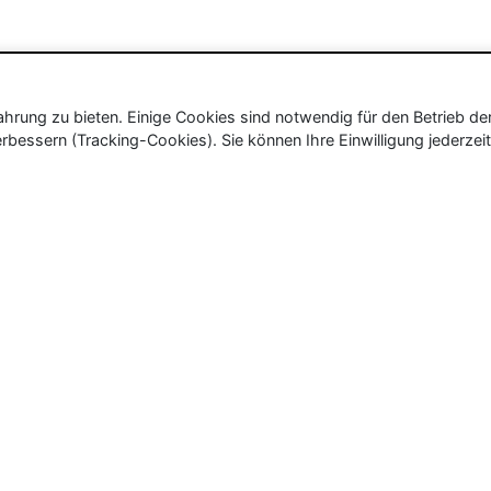
rung zu bieten. Einige Cookies sind notwendig für den Betrieb de
rbessern (Tracking-Cookies). Sie können Ihre Einwilligung jederzeit
ür Neu- und Wiedereröffnungen in Deutschland, Österrei
eueröffnungen und Wiedereröffnungen, über 180.000 Neuerö