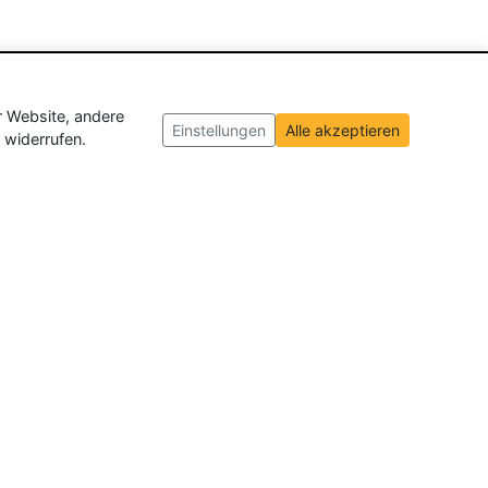
r Website, andere
Einstellungen
Alle akzeptieren
 widerrufen.
ch und der Schweiz
. Wir veröffentlichen
ffnungen insgesamt.