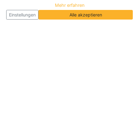
Mehr erfahren
Einstellungen
Alle akzeptieren
Über Neueroeffnung.info
Neueroeffnung.info ist das
größte Portal für Neu- und
Wiedereröffnungen in Deutschland, Österreich und
der Schweiz
. Wir veröffentlichen und aktualisieren
jeden Monat tausende Neueröffnungen und
Wiedereröffnungen, über 180.000 Neueröffnungen
insgesamt.
Informationen