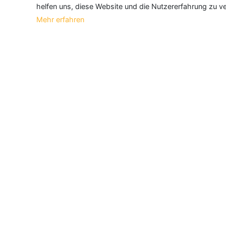
helfen uns, diese Website und die Nutzererfahrung zu ve
Mehr erfahren
Über Neueroeffnung.info
Neueroeffnung.info ist das
größte Portal f
und aktualisieren jeden Monat tausende N
Informationen
Über Uns
|
Geschäftsinhaber
|
B2B
|
Anmelden