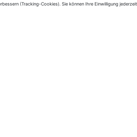
rbessern (Tracking-Cookies). Sie können Ihre Einwilligung jederzeit
ür Neu- und Wiedereröffnungen in Deutschland, Österrei
eueröffnungen und Wiedereröffnungen, über 180.000 Neuerö
Kontakt
|
Nutzungsbedingungen
|
Datenschutz
|
Cook