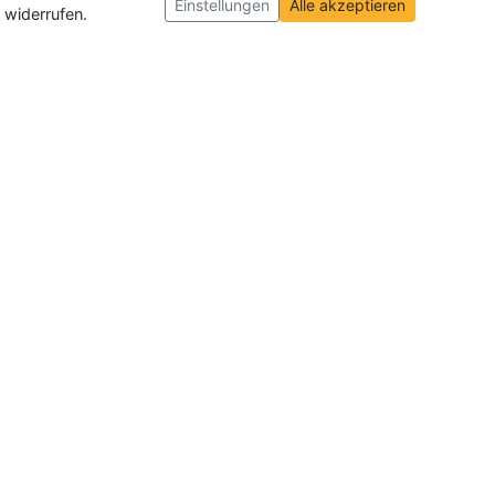
Einstellungen
Alle akzeptieren
 widerrufen.
ch und der Schweiz
. Wir veröffentlichen
ffnungen insgesamt.
ie-Einstellungen
|
Impressum
|