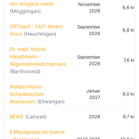
dm-drogerie markt
November
6,6 km
(Mögglingen)
2026
ORTkauf - 24/7-Smart-
September
6,8 km
Store
(Heuchlingen)
2026
Dr. med. Nicole
Hauptmann -
September
7,6 km
Allgemeinmedizinpraxis
2026
(Bartholomä)
Waldschänke -
Januar
Schwäbisches
9,0 km
2027
Restaurant
(Ellwangen)
REWE
(Leinzell)
2028
9,7 km
Il Mesagnese da Gianni